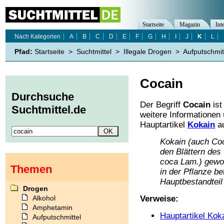
Startseite
Magazin
Int
Nach Kategorien
A
B
C
D
E
F
G
H
I
J
K
L
Pfad:
Startseite
>
Suchtmittel
>
Illegale Drogen
>
Aufputschmit
Cocain
Durchsuche
Der Begriff
Cocain
ist
Suchtmittel.de
weitere Informationen
Hauptartikel
Kokain
au
Kokain (auch Coc
den Blättern des
coca Lam.) gewon
Themen
in der Pflanze be
Hauptbestandteil 
Drogen
Alkohol
Verweise:
Amphetamin
Hauptartikel Kok
Aufputschmittel