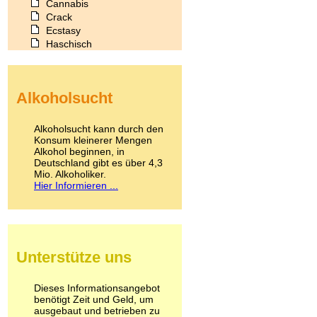
Cannabis
Crack
Ecstasy
Haschisch
Heroin
Ibogain
Koffein
Alkoholsucht
Kokain
Lachgas
LSD
Alkoholsucht kann durch den
Marihuana
Konsum kleinerer Mengen
Alkohol beginnen, in
Medikamente
Deutschland gibt es über 4,3
Meskalin
Mio. Alkoholiker.
Metamphetamin
Hier Informieren ...
Methadon
Morphin
Muskatnuss
Nikotin
Opium
Unterstütze uns
Pilze
Poppers
Psychopharmaka
Dieses Informationsangebot
benötigt Zeit und Geld, um
Schlafmittel
ausgebaut und betrieben zu
Schmerzmittel