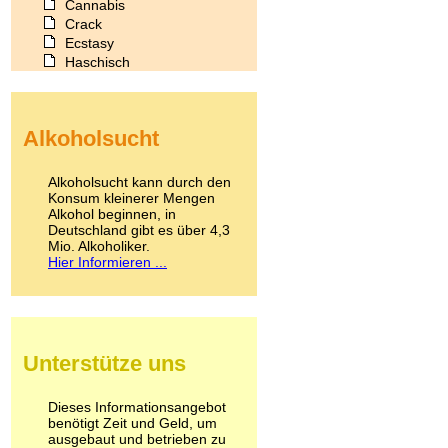
Cannabis
Crack
Ecstasy
Haschisch
Heroin
Ibogain
Koffein
Alkoholsucht
Kokain
Lachgas
LSD
Alkoholsucht kann durch den
Marihuana
Konsum kleinerer Mengen
Alkohol beginnen, in
Medikamente
Deutschland gibt es über 4,3
Meskalin
Mio. Alkoholiker.
Metamphetamin
Hier Informieren ...
Methadon
Morphin
Muskatnuss
Nikotin
Opium
Unterstütze uns
Pilze
Poppers
Psychopharmaka
Dieses Informationsangebot
benötigt Zeit und Geld, um
Schlafmittel
ausgebaut und betrieben zu
Schmerzmittel