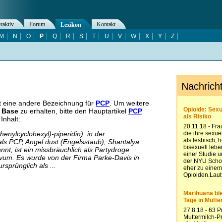
eraktiv
Forum
Kontakt
Lexikon
M
N
O
P
Q
R
S
T
U
V
W
X
Y
Z
t eine andere Bezeichnung für
PCP
. Um weitere
 Base
zu erhalten, bitte den Hauptartikel
PCP
Inhalt:
henylcyclohexyl)-piperidin), in der
s PCP, Angel dust (Engelsstaub), Shantalya
nnt, ist ein missbräuchlich als Partydroge
ivum. Es wurde von der Firma Parke-Davis in
sprünglich als ...