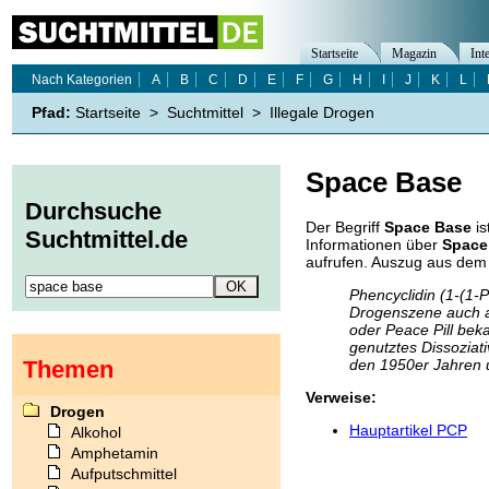
Startseite
Magazin
Int
Nach Kategorien
A
B
C
D
E
F
G
H
I
J
K
L
Pfad:
Startseite
>
Suchtmittel
>
Illegale Drogen
Space Base
Durchsuche
Der Begriff
Space Base
is
Suchtmittel.de
Informationen über
Space
aufrufen. Auszug aus dem 
Phencyclidin (1-(1-P
Drogenszene auch al
oder Peace Pill beka
genutztes Dissoziat
Themen
den 1950er Jahren ur
Verweise:
Drogen
Hauptartikel PCP
Alkohol
Amphetamin
Aufputschmittel