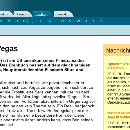
eraktiv
Forum
Kontakt
Lexikon
M
N
O
P
Q
R
S
T
U
V
W
X
Y
Z
Vegas
) ist ein US-amerikanisches Filmdrama des
 Das Drehbuch basiert auf dem gleichnamigen
 Hauptdarsteller sind Elisabeth Shue und
kranker und beruflich wie privat gescheiterter
, sich nach Las Vegas zu begeben, um sich dort zu
er die Prostituierte Sera kennen, mit der ihn bald
t verbindet. Allerdings mit speziellen Regeln: Sera
 von seinem Vorhaben abzuhalten. Im Gegenzug soll
 den beiden kein Thema sein. Ein Deal, der jedoch
ist. Trotz aller Trost- bzw. Hoffnungslosigkeit der
at sich nämlich eine besondere Form der Liebe
is aber nichts daran ändern kann, dass Ben seinen
 umsetzt.