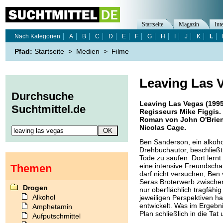
Startseite
Magazin
Int
Nach Kategorien
A
B
C
D
E
F
G
H
I
J
K
L
Pfad:
Startseite
>
Medien
>
Filme
Leaving Las 
Durchsuche
Leaving Las Vegas (1995
Suchtmittel.de
Regisseurs Mike Figgis.
Roman von John O'Brien,
Nicolas Cage.
Ben Sanderson, ein alkohol
Drehbuchautor, beschließt
Tode zu saufen. Dort lernt 
eine intensive Freundschaf
Themen
darf nicht versuchen, Ben
Seras Broterwerb zwischen
Drogen
nur oberflächlich tragfähig 
Alkohol
jeweiligen Perspektiven h
entwickelt. Was im Ergebn
Amphetamin
Plan schließlich in die Tat
Aufputschmittel