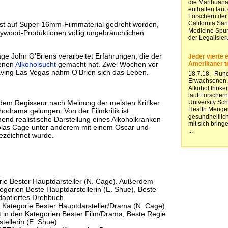
ist auf Super-16mm-Filmmaterial gedreht worden,
lywood-Produktionen völlig ungebräuchlichen
lage John O'Briens verarbeitet Erfahrungen, die der
genen
Alkoholsucht
gemacht hat. Zwei Wochen vor
ving Las Vegas nahm O'Brien sich das Leben.
 dem Regisseur nach Meinung der meisten Kritiker
odrama gelungen. Von der Filmkritik ist
nd realistische Darstellung eines Alkoholkranken
colas Cage unter anderem mit einem Oscar und
ezeichnet wurde.
rie Bester Hauptdarsteller (N. Cage). Außerdem
egorien Beste Hauptdarstellerin (E. Shue), Beste
daptiertes Drehbuch
 Kategorie Bester Hauptdarsteller/Drama (N. Cage).
 in den Kategorien Bester Film/Drama, Beste Regie
tellerin (E. Shue)