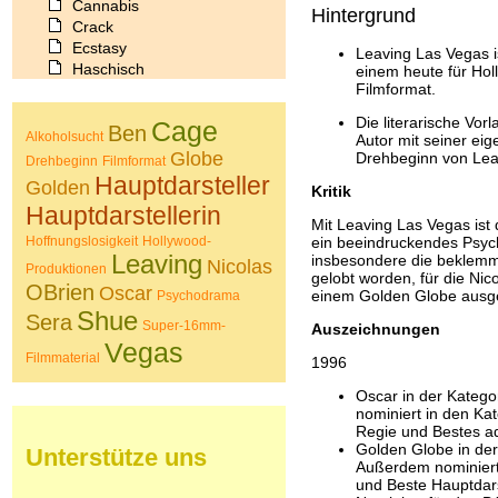
Cannabis
Hintergrund
Crack
Ecstasy
Leaving Las Vegas 
Haschisch
einem heute für Hol
Filmformat.
Heroin
Ibogain
Die literarische Vor
Cage
Ben
Koffein
Alkoholsucht
Autor mit seiner ei
Kokain
Globe
Drehbeginn von Lea
Drehbeginn
Filmformat
Lachgas
Hauptdarsteller
Golden
Kritik
LSD
Hauptdarstellerin
Marihuana
Mit Leaving Las Vegas ist
Medikamente
Hoffnungslosigkeit
Hollywood-
ein beeindruckendes Psych
Leaving
Meskalin
insbesondere die beklemme
Nicolas
Produktionen
gelobt worden, für die Ni
Metamphetamin
OBrien
Oscar
einem Golden Globe ausg
Psychodrama
Methadon
Shue
Sera
Morphin
Super-16mm-
Auszeichnungen
Muskatnuss
Vegas
Filmmaterial
1996
Nikotin
Opium
Oscar in der Katego
Pilze
nominiert in den Kat
Poppers
Regie und Bestes a
Psychopharmaka
Golden Globe in der
Unterstütze uns
Außerdem nominiert
Schlafmittel
und Beste Hauptdars
Schmerzmittel