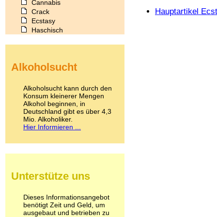
Cannabis
Hauptartikel Ecs
Crack
Ecstasy
Haschisch
Heroin
Ibogain
Koffein
Alkoholsucht
Kokain
Lachgas
LSD
Alkoholsucht kann durch den
Marihuana
Konsum kleinerer Mengen
Alkohol beginnen, in
Medikamente
Deutschland gibt es über 4,3
Meskalin
Mio. Alkoholiker.
Metamphetamin
Hier Informieren ...
Methadon
Morphin
Muskatnuss
Nikotin
Opium
Unterstütze uns
Pilze
Poppers
Psychopharmaka
Dieses Informationsangebot
benötigt Zeit und Geld, um
Schlafmittel
ausgebaut und betrieben zu
Schmerzmittel