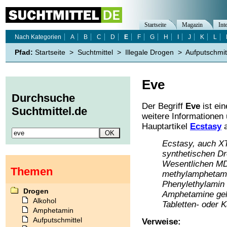
Startseite
Magazin
Int
Nach Kategorien
A
B
C
D
E
F
G
H
I
J
K
L
Pfad:
Startseite
>
Suchtmittel
>
Illegale Drogen
>
Aufputschmit
Eve
Durchsuche
Der Begriff
Eve
ist ei
Suchtmittel.de
weitere Informationen
Hauptartikel
Ecstasy
a
Ecstasy, auch X
synthetischen Dr
Wesentlichen MD
Themen
methylamphetami
Phenylethylamin 
Drogen
Amphetamine gehö
Alkohol
Tabletten- oder K
Amphetamin
Aufputschmittel
Verweise: