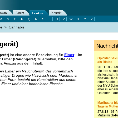
eraktiv
Forum
Kontakt
Lexikon
M
N
O
P
Q
R
S
T
U
V
W
X
Y
Z
ne
>
Cannabis
gerät)
erät)
ist eine andere Bezeichnung für
Eimer
. Um
er
Eimer (Rauchgerät)
zu erhalten, bitte den
n. Auszug aus dem Inhalt:
 ein Eimer ein Rauchutensil, das vornehmlich
tiger Drogen wie Haschisch oder Marihuana
ischen Form besteht die Konstruktion aus einem
n Eimer und einer bodenlosen Flasche, ...