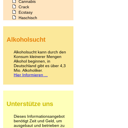
Cannabis
Crack
Ecstasy
Haschisch
Heroin
Ibogain
Koffein
Alkoholsucht
Kokain
Lachgas
LSD
Alkoholsucht kann durch den
Marihuana
Konsum kleinerer Mengen
Alkohol beginnen, in
Medikamente
Deutschland gibt es über 4,3
Meskalin
Mio. Alkoholiker.
Metamphetamin
Hier Informieren ...
Methadon
Morphin
Muskatnuss
Nikotin
Opium
Unterstütze uns
Pilze
Poppers
Psychopharmaka
Dieses Informationsangebot
benötigt Zeit und Geld, um
Schlafmittel
ausgebaut und betrieben zu
Schmerzmittel