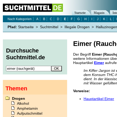
Startseite
Magazin
Int
Nach Kategorien
A
B
C
D
E
F
G
H
I
J
K
L
Pfad:
Startseite
>
Suchtmittel
>
Illegale Drogen
>
Halluzinoge
Eimer (Rauch
Durchsuche
Der Begriff
Eimer (Rauchg
Suchtmittel.de
weitere Informationen üb
Hauptartikel
Eimer
aufrufe
Im Kiffer-Jargon ist
dem Konsum THC-hal
dient. In der klass
mit Wasser gefüllte
Themen
Verweise:
Drogen
Hauptartikel Eimer
Alkohol
Amphetamin
Aufputschmittel