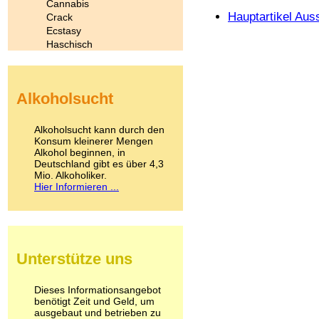
Cannabis
Hauptartikel Aus
Crack
Ecstasy
Haschisch
Heroin
Ibogain
Koffein
Alkoholsucht
Kokain
Lachgas
LSD
Alkoholsucht kann durch den
Marihuana
Konsum kleinerer Mengen
Alkohol beginnen, in
Medikamente
Deutschland gibt es über 4,3
Meskalin
Mio. Alkoholiker.
Metamphetamin
Hier Informieren ...
Methadon
Morphin
Muskatnuss
Nikotin
Opium
Unterstütze uns
Pilze
Poppers
Psychopharmaka
Dieses Informationsangebot
benötigt Zeit und Geld, um
Schlafmittel
ausgebaut und betrieben zu
Schmerzmittel