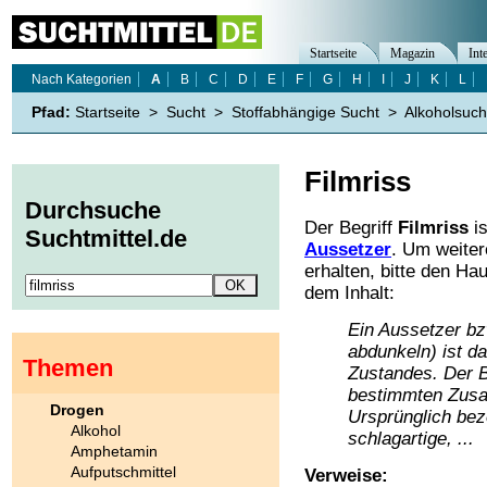
Startseite
Magazin
Int
Nach Kategorien
A
B
C
D
E
F
G
H
I
J
K
L
Pfad:
Startseite
>
Sucht
>
Stoffabhängige Sucht
>
Alkoholsuch
Filmriss
Durchsuche
Der Begriff
Filmriss
is
Suchtmittel.de
Aussetzer
. Um weiter
erhalten, bitte den Ha
dem Inhalt:
Ein Aussetzer bzw
abdunkeln) ist da
Themen
Zustandes. Der B
bestimmten Zus
Drogen
Ursprünglich bez
Alkohol
schlagartige, ...
Amphetamin
Aufputschmittel
Verweise: