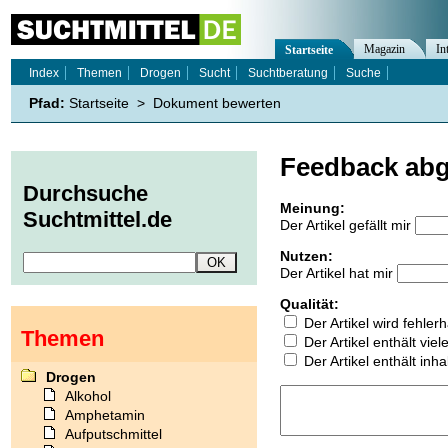
Magazin
In
Startseite
Index
Themen
Drogen
Sucht
Suchtberatung
Suche
Pfad:
Startseite
>
Dokument bewerten
Feedback ab
Durchsuche
Meinung:
Suchtmittel.de
Der Artikel gefällt mir
Nutzen:
Der Artikel hat mir
Qualität:
Der Artikel wird fehler
Themen
Der Artikel enthält vie
Der Artikel enthält inha
Drogen
Alkohol
Amphetamin
Aufputschmittel