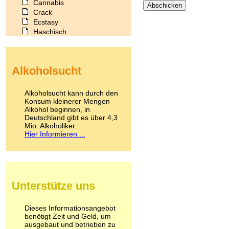
Cannabis
Crack
Ecstasy
Haschisch
Heroin
Ibogain
Koffein
Alkoholsucht
Kokain
Lachgas
LSD
Alkoholsucht kann durch den
Marihuana
Konsum kleinerer Mengen
Alkohol beginnen, in
Medikamente
Deutschland gibt es über 4,3
Meskalin
Mio. Alkoholiker.
Metamphetamin
Hier Informieren ...
Methadon
Morphin
Muskatnuss
Nikotin
Opium
Unterstütze uns
Pilze
Poppers
Psychopharmaka
Dieses Informationsangebot
benötigt Zeit und Geld, um
Schlafmittel
ausgebaut und betrieben zu
Schmerzmittel