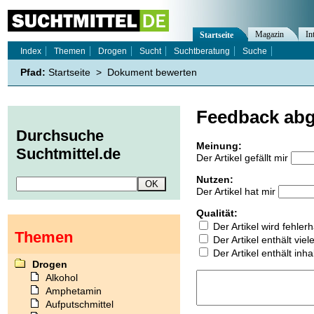
Magazin
In
Startseite
Index
Themen
Drogen
Sucht
Suchtberatung
Suche
Pfad:
Startseite
>
Dokument bewerten
Feedback ab
Durchsuche
Meinung:
Suchtmittel.de
Der Artikel gefällt mir
Nutzen:
Der Artikel hat mir
Qualität:
Der Artikel wird fehler
Themen
Der Artikel enthält vie
Der Artikel enthält inha
Drogen
Alkohol
Amphetamin
Aufputschmittel