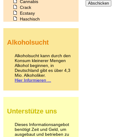
Cannabis
Crack
Ecstasy
Haschisch
Heroin
Ibogain
Koffein
Alkoholsucht
Kokain
Lachgas
LSD
Alkoholsucht kann durch den
Marihuana
Konsum kleinerer Mengen
Alkohol beginnen, in
Medikamente
Deutschland gibt es über 4,3
Meskalin
Mio. Alkoholiker.
Metamphetamin
Hier Informieren ...
Methadon
Morphin
Muskatnuss
Nikotin
Opium
Unterstütze uns
Pilze
Poppers
Psychopharmaka
Dieses Informationsangebot
benötigt Zeit und Geld, um
Schlafmittel
ausgebaut und betrieben zu
Schmerzmittel