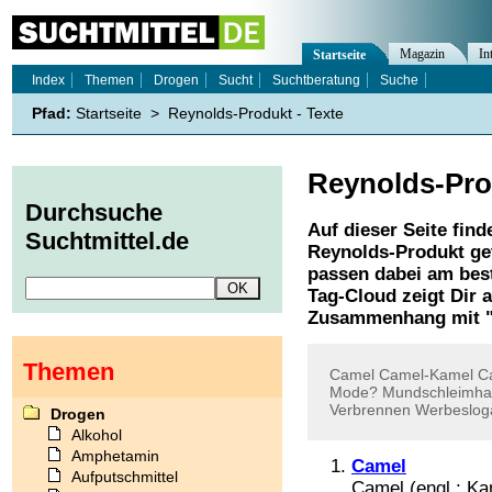
Magazin
In
Startseite
Index
Themen
Drogen
Sucht
Suchtberatung
Suche
Pfad:
Startseite
>
Reynolds-Produkt - Texte
Reynolds-Pro
Durchsuche
Auf dieser Seite find
Suchtmittel.de
Reynolds-Produkt
ge
passen dabei am best
Tag-Cloud zeigt Dir 
Zusammenhang mit 
Themen
Camel
Camel-Kamel
C
Mode?
Mundschleimha
Verbrennen
Werbeslog
Drogen
Alkohol
Amphetamin
Camel
Aufputschmittel
Camel (engl.: Kam