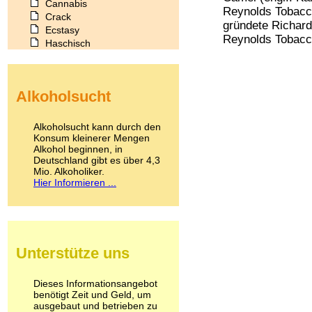
Cannabis
Reynolds Tobacc
Crack
gründete Richard
Ecstasy
Reynolds Tobacc
Haschisch
Heroin
Ibogain
Koffein
Alkoholsucht
Kokain
Lachgas
LSD
Alkoholsucht kann durch den
Marihuana
Konsum kleinerer Mengen
Alkohol beginnen, in
Medikamente
Deutschland gibt es über 4,3
Meskalin
Mio. Alkoholiker.
Metamphetamin
Hier Informieren ...
Methadon
Morphin
Muskatnuss
Nikotin
Opium
Unterstütze uns
Pilze
Poppers
Psychopharmaka
Dieses Informationsangebot
benötigt Zeit und Geld, um
Schlafmittel
ausgebaut und betrieben zu
Schmerzmittel